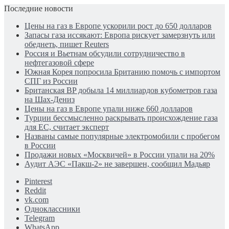
Последние новости
Цены на газ в Европе ускорили рост до 650 долларов
Запасы газа иссякают: Европа рискует замерзнуть или
обеднеть, пишет Reuters
Россия и Вьетнам обсудили сотрудничество в
нефтегазовой сфере
Южная Корея попросила Британию помочь с импортом
СПГ из России
Британская BP добыла 14 миллиардов кубометров газа
на Шах-Дениз
Цены на газ в Европе упали ниже 660 долларов
Турции бессмысленно раскрывать происхождение газа
для ЕС, считает эксперт
Названы самые популярные электромобили с пробегом
в России
Продажи новых «Москвичей» в России упали на 20%
Аудит АЭС «Пакш-2» не завершен, сообщил Мадьяр
Pinterest
Reddit
vk.com
Одноклассники
Telegram
WhatsApp