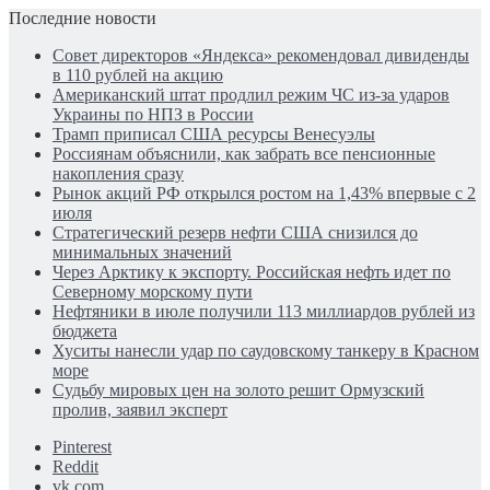
Последние новости
Совет директоров «Яндекса» рекомендовал дивиденды
в 110 рублей на акцию
Американский штат продлил режим ЧС из-за ударов
Украины по НПЗ в России
Трамп приписал США ресурсы Венесуэлы
Россиянам объяснили, как забрать все пенсионные
накопления сразу
Рынок акций РФ открылся ростом на 1,43% впервые с 2
июля
Стратегический резерв нефти США снизился до
минимальных значений
Через Арктику к экспорту. Российская нефть идет по
Северному морскому пути
Нефтяники в июле получили 113 миллиардов рублей из
бюджета
Хуситы нанесли удар по саудовскому танкеру в Красном
море
Судьбу мировых цен на золото решит Ормузский
пролив, заявил эксперт
Pinterest
Reddit
vk.com