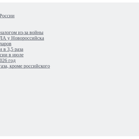
 России
налогом из-за войны
ПЛА у Новороссийска
ларов
 в 3,5 раза
сии в июле
026 год
аза, кроме российского