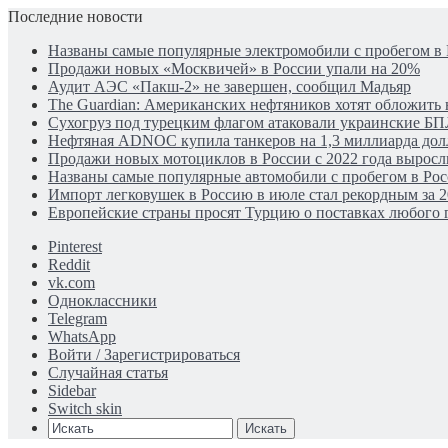
Последние новости
Названы самые популярные электромобили с пробегом в
Продажи новых «Москвичей» в России упали на 20%
Аудит АЭС «Пакш-2» не завершен, сообщил Мадьяр
The Guardian: Американских нефтяников хотят обложить 
Сухогруз под турецким флагом атаковали украинские Б
Нефтяная ADNOC купила танкеров на 1,3 миллиарда дол
Продажи новых мотоциклов в России с 2022 года выросли
Названы самые популярные автомобили с пробегом в Рос
Импорт легковушек в Россию в июле стал рекордным за 2
Европейские страны просят Турцию о поставках любого г
Pinterest
Reddit
vk.com
Одноклассники
Telegram
WhatsApp
Войти / Зарегистрироваться
Случайная статья
Sidebar
Switch skin
Искать