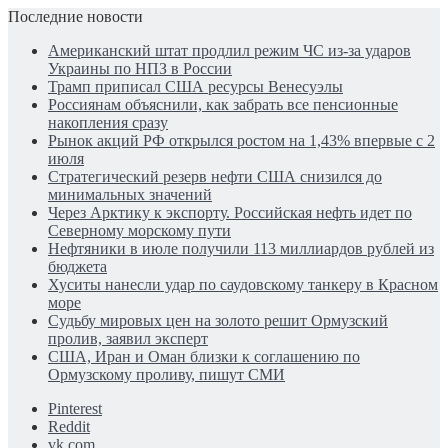
Последние новости
Американский штат продлил режим ЧС из-за ударов
Украины по НПЗ в России
Трамп приписал США ресурсы Венесуэлы
Россиянам объяснили, как забрать все пенсионные
накопления сразу
Рынок акций РФ открылся ростом на 1,43% впервые с 2
июля
Стратегический резерв нефти США снизился до
минимальных значений
Через Арктику к экспорту. Российская нефть идет по
Северному морскому пути
Нефтяники в июле получили 113 миллиардов рублей из
бюджета
Хуситы нанесли удар по саудовскому танкеру в Красном
море
Судьбу мировых цен на золото решит Ормузский
пролив, заявил эксперт
США, Иран и Оман близки к соглашению по
Ормузскому проливу, пишут СМИ
Pinterest
Reddit
vk.com