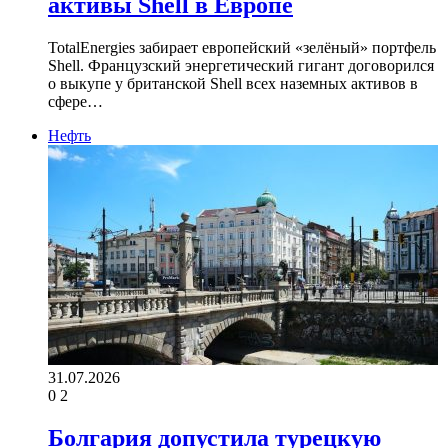
активы Shell в Европе
TotalEnergies забирает европейский «зелёный» портфель
Shell. Французский энергетический гигант договорился
о выкупе у британской Shell всех наземных активов в
сфере…
Нефть
31.07.2026
0
2
Болгария допустила турецкую