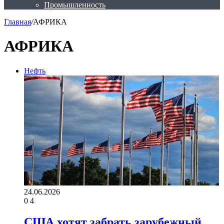
Промышленность
Главная
/
АФРИКА
АФРИКА
Нефть
24.06.2026
0
4
США хотят забрать зарубежный