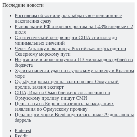
Последние новости
Россиянам объяснили, как забрать все пенсионные
накопления сразу
Рынок акций РФ открылся ростом на 1,43% впервые с 2
июля
Стратегический резерв нефти США снизился до
минимальных значений
Через Арктику к экспорту. Российская нефть идет по
Северному морскому пути
Нефтяники в июле получили 113 миллиардов рублей из
бюджета
Хуситы нанесли удар по саудовскому танкеру в Красном
море
Судьбу мировых цен на золото решит Ормузский
пролив, заявил эксперт
США, Иран и Оман близки к соглашению по
Ормузскому проливу, пишут СМИ
Цены на газ в Европе снизились на ожиданиях
заявления по Ормузскому проливу
Цена нефти марки Brent опустилась ниже 79 долларов за
баррель
Pinterest
Reddit