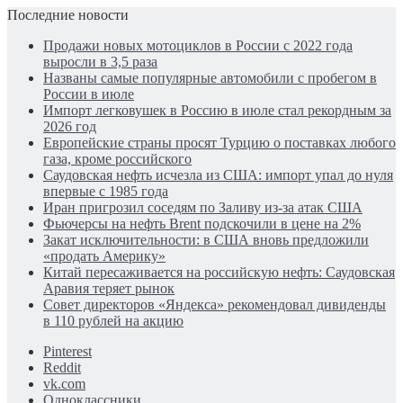
Последние новости
Продажи новых мотоциклов в России с 2022 года
выросли в 3,5 раза
Названы самые популярные автомобили с пробегом в
России в июле
Импорт легковушек в Россию в июле стал рекордным за
2026 год
Европейские страны просят Турцию о поставках любого
газа, кроме российского
Саудовская нефть исчезла из США: импорт упал до нуля
впервые с 1985 года
Иран пригрозил соседям по Заливу из-за атак США
Фьючерсы на нефть Brent подскочили в цене на 2%
Закат исключительности: в США вновь предложили
«продать Америку»
Китай пересаживается на российскую нефть: Саудовская
Аравия теряет рынок
Совет директоров «Яндекса» рекомендовал дивиденды
в 110 рублей на акцию
Pinterest
Reddit
vk.com
Одноклассники