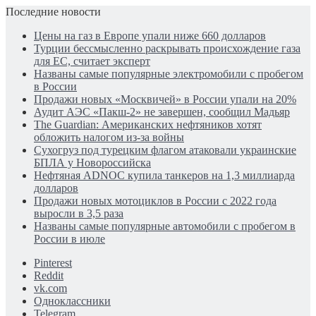
Последние новости
Цены на газ в Европе упали ниже 660 долларов
Турции бессмысленно раскрывать происхождение газа
для ЕС, считает эксперт
Названы самые популярные электромобили с пробегом
в России
Продажи новых «Москвичей» в России упали на 20%
Аудит АЭС «Пакш-2» не завершен, сообщил Мадьяр
The Guardian: Американских нефтяников хотят
обложить налогом из-за войны
Сухогруз под турецким флагом атаковали украинские
БПЛА у Новороссийска
Нефтяная ADNOC купила танкеров на 1,3 миллиарда
долларов
Продажи новых мотоциклов в России с 2022 года
выросли в 3,5 раза
Названы самые популярные автомобили с пробегом в
России в июле
Pinterest
Reddit
vk.com
Одноклассники
Telegram