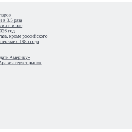
ларов
 в 3,5 раза
сии в июле
026 год
аза, кроме российского
первые с 1985 года
одать Америку»
Аравия теряет рынок