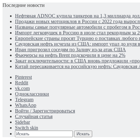
Последние новости
Нефтяная ADNOC купила танкеров на 1,3 миллиарда дол
Продажи новых мотоциклов в России с 2022 года выросли
Названы самые популярные автомобили с пробегом в Рос
Импорт легковушек в Россию в июле стал рекордным за 2
Европейские страны просят Турцию о поставках любого г
Саудовская нефть исчезла из США: импорт упал до нуля в
Иран пригрозил соседям по Заливу из-за атак США
Фьючерсы на нефть Brent подскочили в цене на 2%
Закат исключительности: в США вновь предложили «пр
Китай пересаживается на российскую нефть: Саудовская 
Pinterest
Reddit
vk.com
Одноклассники
Telegram
WhatsApp
Войти / Зарегистрироваться
Случайная статья
Sidebar
Switch skin
Искать