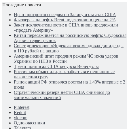
Последние новости
Иран пригрозил соседям по Заливу из-за атак США
Фьючерсы на нефть Brent подскочили в цене на 2%
Закат исключительности: в США вновь предложили
«продать Америку»
Китай пересаживается на российскую нефть: Саудовская
Аравия теряет рынок
Совет директоров «Яндекса» рекомендовал дивиденды
в 110 рублей на акцию
Американский штат продлил режим ЧС из-за ударов
Украины по НПЗ в России
Трамп приписал США ресурсы Венесуэлы
Россиянам объяснили, как забрать все пенсионные
накопления сразу
Рынок акций РФ открылся ростом на 1,43% впервые с 2
июля
Стратегический резерв нефти США снизился до
минимальных значений
Pinterest
Reddit
vk.com
Одноклассники
Telegram