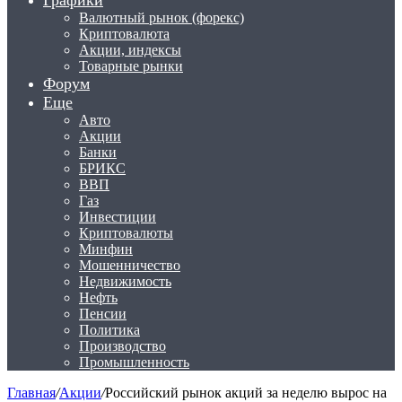
Графики
Валютный рынок (форекс)
Криптовалюта
Акции, индексы
Товарные рынки
Форум
Еще
Авто
Акции
Банки
БРИКС
ВВП
Газ
Инвестиции
Криптовалюты
Минфин
Мошенничество
Недвижимость
Нефть
Пенсии
Политика
Производство
Промышленность
Главная
/
Акции
/
Российский рынок акций за неделю вырос на