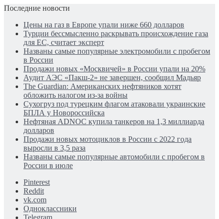
Последние новости
Цены на газ в Европе упали ниже 660 долларов
Турции бессмысленно раскрывать происхождение газа
для ЕС, считает эксперт
Названы самые популярные электромобили с пробегом
в России
Продажи новых «Москвичей» в России упали на 20%
Аудит АЭС «Пакш-2» не завершен, сообщил Мадьяр
The Guardian: Американских нефтяников хотят
обложить налогом из-за войны
Сухогруз под турецким флагом атаковали украинские
БПЛА у Новороссийска
Нефтяная ADNOC купила танкеров на 1,3 миллиарда
долларов
Продажи новых мотоциклов в России с 2022 года
выросли в 3,5 раза
Названы самые популярные автомобили с пробегом в
России в июле
Pinterest
Reddit
vk.com
Одноклассники
Telegram