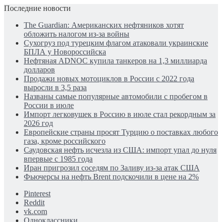
Последние новости
The Guardian: Американских нефтяников хотят
обложить налогом из-за войны
Сухогруз под турецким флагом атаковали украинские
БПЛА у Новороссийска
Нефтяная ADNOC купила танкеров на 1,3 миллиарда
долларов
Продажи новых мотоциклов в России с 2022 года
выросли в 3,5 раза
Названы самые популярные автомобили с пробегом в
России в июле
Импорт легковушек в Россию в июле стал рекордным за
2026 год
Европейские страны просят Турцию о поставках любого
газа, кроме российского
Саудовская нефть исчезла из США: импорт упал до нуля
впервые с 1985 года
Иран пригрозил соседям по Заливу из-за атак США
Фьючерсы на нефть Brent подскочили в цене на 2%
Pinterest
Reddit
vk.com
Одноклассники