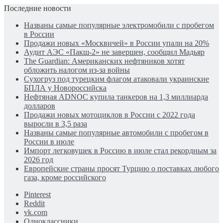
Последние новости
Названы самые популярные электромобили с пробегом
в России
Продажи новых «Москвичей» в России упали на 20%
Аудит АЭС «Пакш-2» не завершен, сообщил Мадьяр
The Guardian: Американских нефтяников хотят
обложить налогом из-за войны
Сухогруз под турецким флагом атаковали украинские
БПЛА у Новороссийска
Нефтяная ADNOC купила танкеров на 1,3 миллиарда
долларов
Продажи новых мотоциклов в России с 2022 года
выросли в 3,5 раза
Названы самые популярные автомобили с пробегом в
России в июле
Импорт легковушек в Россию в июле стал рекордным за
2026 год
Европейские страны просят Турцию о поставках любого
газа, кроме российского
Pinterest
Reddit
vk.com
Одноклассники