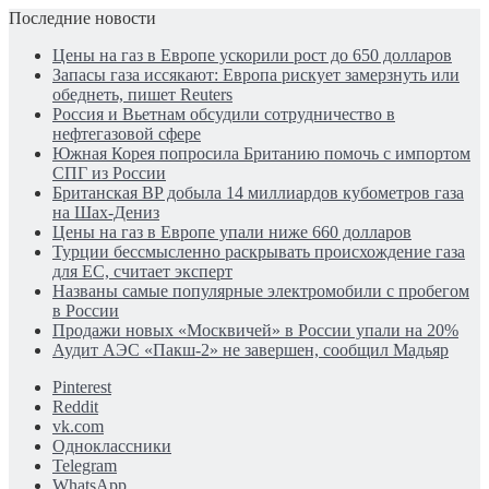
Последние новости
Цены на газ в Европе ускорили рост до 650 долларов
Запасы газа иссякают: Европа рискует замерзнуть или
обеднеть, пишет Reuters
Россия и Вьетнам обсудили сотрудничество в
нефтегазовой сфере
Южная Корея попросила Британию помочь с импортом
СПГ из России
Британская BP добыла 14 миллиардов кубометров газа
на Шах-Дениз
Цены на газ в Европе упали ниже 660 долларов
Турции бессмысленно раскрывать происхождение газа
для ЕС, считает эксперт
Названы самые популярные электромобили с пробегом
в России
Продажи новых «Москвичей» в России упали на 20%
Аудит АЭС «Пакш-2» не завершен, сообщил Мадьяр
Pinterest
Reddit
vk.com
Одноклассники
Telegram
WhatsApp