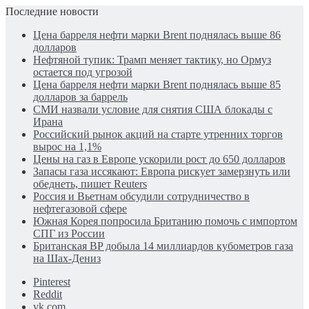
Последние новости
Цена барреля нефти марки Brent поднялась выше 86
долларов
Нефтяной тупик: Трамп меняет тактику, но Ормуз
остается под угрозой
Цена барреля нефти марки Brent поднялась выше 85
долларов за баррель
СМИ назвали условие для снятия США блокады с
Ирана
Российский рынок акций на старте утренних торгов
вырос на 1,1%
Цены на газ в Европе ускорили рост до 650 долларов
Запасы газа иссякают: Европа рискует замерзнуть или
обеднеть, пишет Reuters
Россия и Вьетнам обсудили сотрудничество в
нефтегазовой сфере
Южная Корея попросила Британию помочь с импортом
СПГ из России
Британская BP добыла 14 миллиардов кубометров газа
на Шах-Дениз
Pinterest
Reddit
vk.com