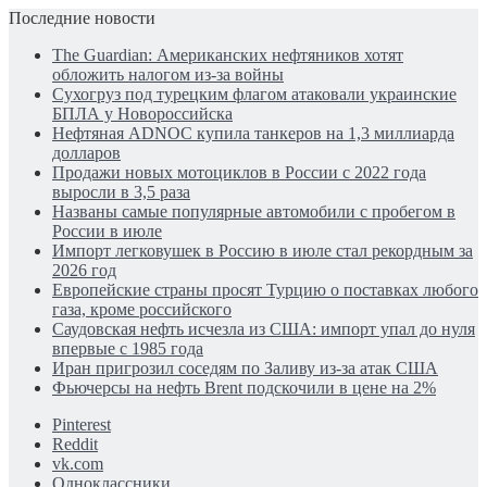
Последние новости
The Guardian: Американских нефтяников хотят
обложить налогом из-за войны
Сухогруз под турецким флагом атаковали украинские
БПЛА у Новороссийска
Нефтяная ADNOC купила танкеров на 1,3 миллиарда
долларов
Продажи новых мотоциклов в России с 2022 года
выросли в 3,5 раза
Названы самые популярные автомобили с пробегом в
России в июле
Импорт легковушек в Россию в июле стал рекордным за
2026 год
Европейские страны просят Турцию о поставках любого
газа, кроме российского
Саудовская нефть исчезла из США: импорт упал до нуля
впервые с 1985 года
Иран пригрозил соседям по Заливу из-за атак США
Фьючерсы на нефть Brent подскочили в цене на 2%
Pinterest
Reddit
vk.com
Одноклассники