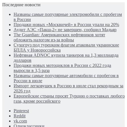
Последние новости
Названы самые популярные электромобили с пробегом
в России
Продажи новых «Москвичей» в России упали на 20%
Аудит АЭС «Пакш-2» не завершен, сообщил Мадьяр
The Guardian: Американских нефтяников хотят
обложить налогом из-за войны
Сухогруз под турецким флагом атаковали украинские
БПЛА у Новороссийска
Нефтяная ADNOC купила танкеров на 1,3 миллиарда
долларов
Продажи новых мотоциклов в России с 2022 года
выросли в 3,5 раза
Названы самые популярные автомобили с пробегом в
России в июле
Импорт легковушек в Россию в июле стал рекордным за
2026 год
Европейские страны просят Турцию о поставках любого
газа, кроме российского
Pinterest
Reddit
vk.com
Одноклассники