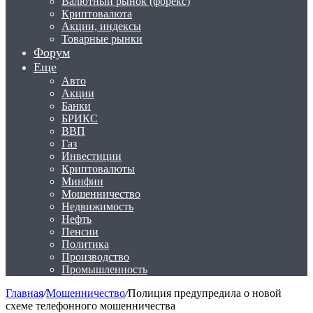
Валютный рынок (форекс)
Криптовалюта
Акции, индексы
Товарные рынки
Форум
Еще
Авто
Акции
Банки
БРИКС
ВВП
Газ
Инвестиции
Криптовалюты
Минфин
Мошенничество
Недвижимость
Нефть
Пенсии
Политика
Производство
Промышленность
Главная
/
Мошенничество
/
Полиция предупредила о новой
схеме телефонного мошенничества