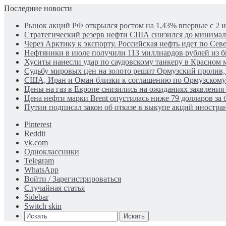
Последние новости
Рынок акций РФ открылся ростом на 1,43% впервые с 2 
Стратегический резерв нефти США снизился до минима
Через Арктику к экспорту. Российская нефть идет по Се
Нефтяники в июле получили 113 миллиардов рублей из 
Хуситы нанесли удар по саудовскому танкеру в Красном 
Судьбу мировых цен на золото решит Ормузский пролив, 
США, Иран и Оман близки к соглашению по Ормузском
Цены на газ в Европе снизились на ожиданиях заявления
Цена нефти марки Brent опустилась ниже 79 долларов за 
Путин подписал закон об отказе в выкупе акций иностра
Pinterest
Reddit
vk.com
Одноклассники
Telegram
WhatsApp
Войти / Зарегистрироваться
Случайная статья
Sidebar
Switch skin
Искать