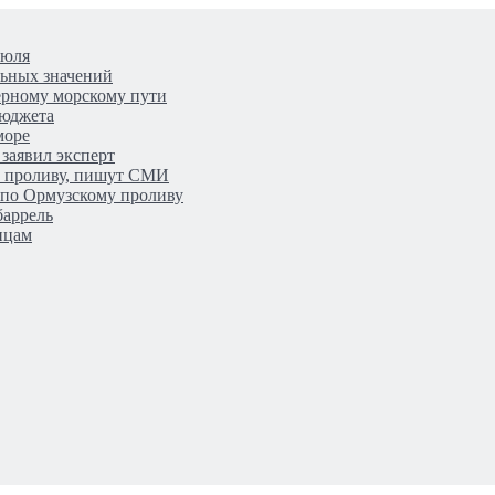
июля
льных значений
верному морскому пути
бюджета
море
заявил эксперт
у проливу, пишут СМИ
 по Ормузскому проливу
баррель
нцам