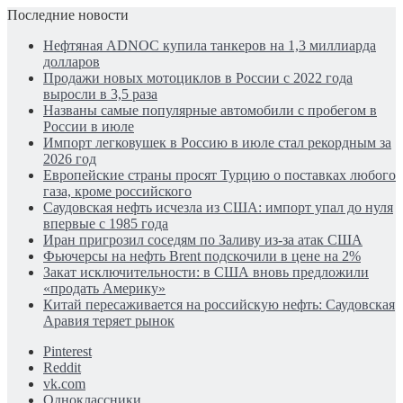
Последние новости
Нефтяная ADNOC купила танкеров на 1,3 миллиарда
долларов
Продажи новых мотоциклов в России с 2022 года
выросли в 3,5 раза
Названы самые популярные автомобили с пробегом в
России в июле
Импорт легковушек в Россию в июле стал рекордным за
2026 год
Европейские страны просят Турцию о поставках любого
газа, кроме российского
Саудовская нефть исчезла из США: импорт упал до нуля
впервые с 1985 года
Иран пригрозил соседям по Заливу из-за атак США
Фьючерсы на нефть Brent подскочили в цене на 2%
Закат исключительности: в США вновь предложили
«продать Америку»
Китай пересаживается на российскую нефть: Саудовская
Аравия теряет рынок
Pinterest
Reddit
vk.com
Одноклассники