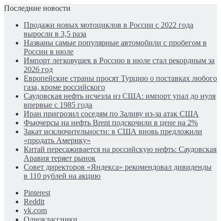
Последние новости
Продажи новых мотоциклов в России с 2022 года
выросли в 3,5 раза
Названы самые популярные автомобили с пробегом в
России в июле
Импорт легковушек в Россию в июле стал рекордным за
2026 год
Европейские страны просят Турцию о поставках любого
газа, кроме российского
Саудовская нефть исчезла из США: импорт упал до нуля
впервые с 1985 года
Иран пригрозил соседям по Заливу из-за атак США
Фьючерсы на нефть Brent подскочили в цене на 2%
Закат исключительности: в США вновь предложили
«продать Америку»
Китай пересаживается на российскую нефть: Саудовская
Аравия теряет рынок
Совет директоров «Яндекса» рекомендовал дивиденды
в 110 рублей на акцию
Pinterest
Reddit
vk.com
Одноклассники