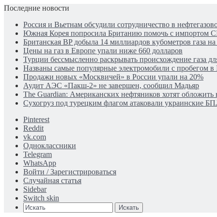
Последние новости
Россия и Вьетнам обсудили сотрудничество в нефтегазов
Южная Корея попросила Британию помочь с импортом С
Британская BP добыла 14 миллиардов кубометров газа н
Цены на газ в Европе упали ниже 660 долларов
Турции бессмысленно раскрывать происхождение газа для
Названы самые популярные электромобили с пробегом в
Продажи новых «Москвичей» в России упали на 20%
Аудит АЭС «Пакш-2» не завершен, сообщил Мадьяр
The Guardian: Американских нефтяников хотят обложить 
Сухогруз под турецким флагом атаковали украинские Б
Pinterest
Reddit
vk.com
Одноклассники
Telegram
WhatsApp
Войти / Зарегистрироваться
Случайная статья
Sidebar
Switch skin
Искать