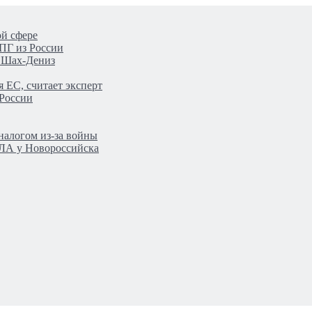
ой сфере
ПГ из России
а Шах-Дениз
 ЕС, считает эксперт
 России
налогом из-за войны
ПЛА у Новороссийска