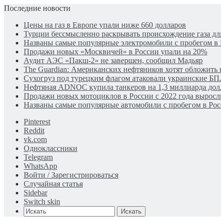
Последние новости
Цены на газ в Европе упали ниже 660 долларов
Турции бессмысленно раскрывать происхождение газа для
Названы самые популярные электромобили с пробегом в
Продажи новых «Москвичей» в России упали на 20%
Аудит АЭС «Пакш-2» не завершен, сообщил Мадьяр
The Guardian: Американских нефтяников хотят обложить 
Сухогруз под турецким флагом атаковали украинские Б
Нефтяная ADNOC купила танкеров на 1,3 миллиарда дол
Продажи новых мотоциклов в России с 2022 года выросли
Названы самые популярные автомобили с пробегом в Рос
Pinterest
Reddit
vk.com
Одноклассники
Telegram
WhatsApp
Войти / Зарегистрироваться
Случайная статья
Sidebar
Switch skin
Искать