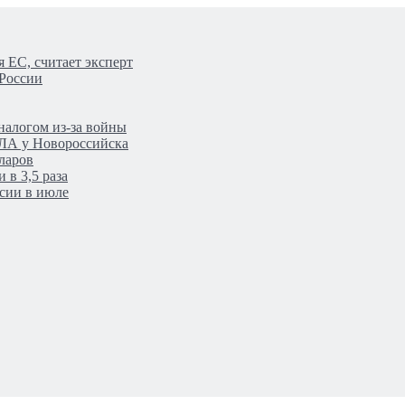
 ЕС, считает эксперт
 России
налогом из-за войны
ПЛА у Новороссийска
ларов
 в 3,5 раза
сии в июле