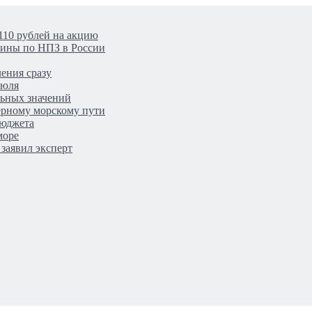
110 рублей на акцию
аины по НПЗ в России
ения сразу
июля
льных значений
верному морскому пути
бюджета
море
заявил эксперт