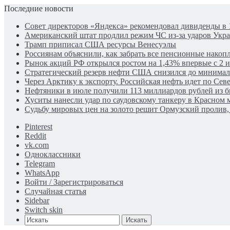
Последние новости
Совет директоров «Яндекса» рекомендовал дивиденды в 
Американский штат продлил режим ЧС из-за ударов Укр
Трамп приписал США ресурсы Венесуэлы
Россиянам объяснили, как забрать все пенсионные накопл
Рынок акций РФ открылся ростом на 1,43% впервые с 2 
Стратегический резерв нефти США снизился до минима
Через Арктику к экспорту. Российская нефть идет по Се
Нефтяники в июле получили 113 миллиардов рублей из 
Хуситы нанесли удар по саудовскому танкеру в Красном 
Судьбу мировых цен на золото решит Ормузский пролив, 
Pinterest
Reddit
vk.com
Одноклассники
Telegram
WhatsApp
Войти / Зарегистрироваться
Случайная статья
Sidebar
Switch skin
Искать