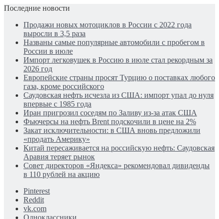
Последние новости
Продажи новых мотоциклов в России с 2022 года
выросли в 3,5 раза
Названы самые популярные автомобили с пробегом в
России в июле
Импорт легковушек в Россию в июле стал рекордным за
2026 год
Европейские страны просят Турцию о поставках любого
газа, кроме российского
Саудовская нефть исчезла из США: импорт упал до нуля
впервые с 1985 года
Иран пригрозил соседям по Заливу из-за атак США
Фьючерсы на нефть Brent подскочили в цене на 2%
Закат исключительности: в США вновь предложили
«продать Америку»
Китай пересаживается на российскую нефть: Саудовская
Аравия теряет рынок
Совет директоров «Яндекса» рекомендовал дивиденды
в 110 рублей на акцию
Pinterest
Reddit
vk.com
Одноклассники