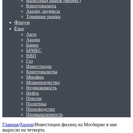
Валютный рынок (форекс)
Криптовалюта
Акции, индексы
Товарные рынки
Форум
Еще
Авто
Акции
Банки
БРИКС
ВВП
Газ
Инвестиции
Криптовалюты
Минфин
Мошенничество
Недвижимость
Нефть
Пенсии
Политика
Производство
Промышленность
Главная
/
Акции
/
Инвестиции физлиц на Мосбирже в мае
выросли на четверть