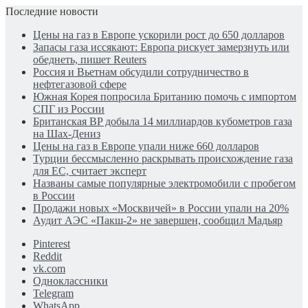
Последние новости
Цены на газ в Европе ускорили рост до 650 долларов
Запасы газа иссякают: Европа рискует замерзнуть или
обеднеть, пишет Reuters
Россия и Вьетнам обсудили сотрудничество в
нефтегазовой сфере
Южная Корея попросила Британию помочь с импортом
СПГ из России
Британская BP добыла 14 миллиардов кубометров газа
на Шах-Дениз
Цены на газ в Европе упали ниже 660 долларов
Турции бессмысленно раскрывать происхождение газа
для ЕС, считает эксперт
Названы самые популярные электромобили с пробегом
в России
Продажи новых «Москвичей» в России упали на 20%
Аудит АЭС «Пакш-2» не завершен, сообщил Мадьяр
Pinterest
Reddit
vk.com
Одноклассники
Telegram
WhatsApp