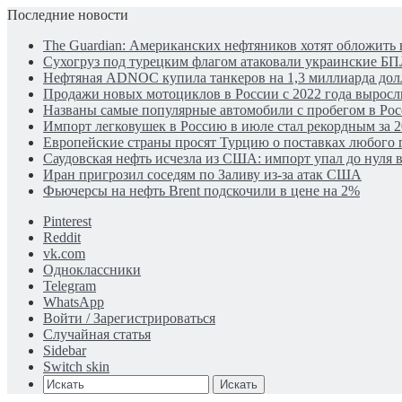
Последние новости
The Guardian: Американских нефтяников хотят обложить 
Сухогруз под турецким флагом атаковали украинские Б
Нефтяная ADNOC купила танкеров на 1,3 миллиарда дол
Продажи новых мотоциклов в России с 2022 года выросли
Названы самые популярные автомобили с пробегом в Рос
Импорт легковушек в Россию в июле стал рекордным за 2
Европейские страны просят Турцию о поставках любого г
Саудовская нефть исчезла из США: импорт упал до нуля в
Иран пригрозил соседям по Заливу из-за атак США
Фьючерсы на нефть Brent подскочили в цене на 2%
Pinterest
Reddit
vk.com
Одноклассники
Telegram
WhatsApp
Войти / Зарегистрироваться
Случайная статья
Sidebar
Switch skin
Искать