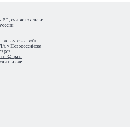
 ЕС, считает эксперт
 России
налогом из-за войны
ПЛА у Новороссийска
ларов
 в 3,5 раза
сии в июле