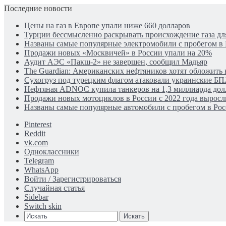
Последние новости
Цены на газ в Европе упали ниже 660 долларов
Турции бессмысленно раскрывать происхождение газа для
Названы самые популярные электромобили с пробегом в
Продажи новых «Москвичей» в России упали на 20%
Аудит АЭС «Пакш-2» не завершен, сообщил Мадьяр
The Guardian: Американских нефтяников хотят обложить 
Сухогруз под турецким флагом атаковали украинские Б
Нефтяная ADNOC купила танкеров на 1,3 миллиарда дол
Продажи новых мотоциклов в России с 2022 года выросли
Названы самые популярные автомобили с пробегом в Рос
Pinterest
Reddit
vk.com
Одноклассники
Telegram
WhatsApp
Войти / Зарегистрироваться
Случайная статья
Sidebar
Switch skin
Искать