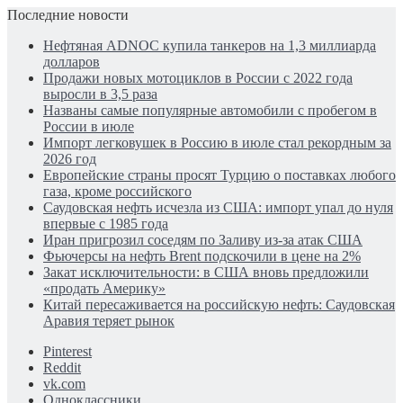
Последние новости
Нефтяная ADNOC купила танкеров на 1,3 миллиарда
долларов
Продажи новых мотоциклов в России с 2022 года
выросли в 3,5 раза
Названы самые популярные автомобили с пробегом в
России в июле
Импорт легковушек в Россию в июле стал рекордным за
2026 год
Европейские страны просят Турцию о поставках любого
газа, кроме российского
Саудовская нефть исчезла из США: импорт упал до нуля
впервые с 1985 года
Иран пригрозил соседям по Заливу из-за атак США
Фьючерсы на нефть Brent подскочили в цене на 2%
Закат исключительности: в США вновь предложили
«продать Америку»
Китай пересаживается на российскую нефть: Саудовская
Аравия теряет рынок
Pinterest
Reddit
vk.com
Одноклассники