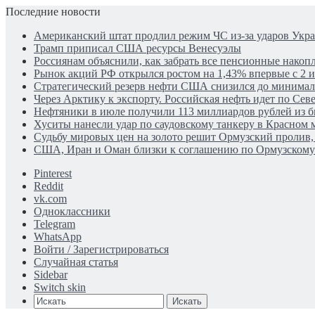
Последние новости
Американский штат продлил режим ЧС из-за ударов Укр
Трамп приписал США ресурсы Венесуэлы
Россиянам объяснили, как забрать все пенсионные накопл
Рынок акций РФ открылся ростом на 1,43% впервые с 2 
Стратегический резерв нефти США снизился до минима
Через Арктику к экспорту. Российская нефть идет по Се
Нефтяники в июле получили 113 миллиардов рублей из 
Хуситы нанесли удар по саудовскому танкеру в Красном 
Судьбу мировых цен на золото решит Ормузский пролив, 
США, Иран и Оман близки к соглашению по Ормузском
Pinterest
Reddit
vk.com
Одноклассники
Telegram
WhatsApp
Войти / Зарегистрироваться
Случайная статья
Sidebar
Switch skin
Искать