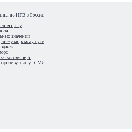
аины по НПЗ в России
ения сразу
июля
льных значений
верному морскому пути
бюджета
море
заявил эксперт
у проливу, пишут СМИ