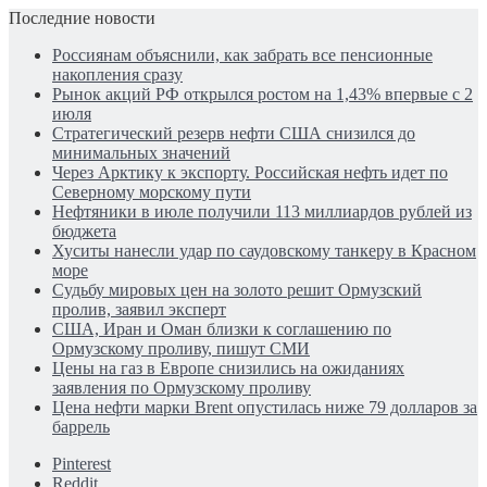
Последние новости
Россиянам объяснили, как забрать все пенсионные
накопления сразу
Рынок акций РФ открылся ростом на 1,43% впервые с 2
июля
Стратегический резерв нефти США снизился до
минимальных значений
Через Арктику к экспорту. Российская нефть идет по
Северному морскому пути
Нефтяники в июле получили 113 миллиардов рублей из
бюджета
Хуситы нанесли удар по саудовскому танкеру в Красном
море
Судьбу мировых цен на золото решит Ормузский
пролив, заявил эксперт
США, Иран и Оман близки к соглашению по
Ормузскому проливу, пишут СМИ
Цены на газ в Европе снизились на ожиданиях
заявления по Ормузскому проливу
Цена нефти марки Brent опустилась ниже 79 долларов за
баррель
Pinterest
Reddit