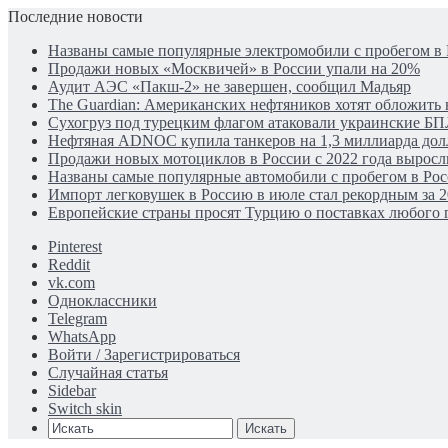
Последние новости
Названы самые популярные электромобили с пробегом в
Продажи новых «Москвичей» в России упали на 20%
Аудит АЭС «Пакш-2» не завершен, сообщил Мадьяр
The Guardian: Американских нефтяников хотят обложить 
Сухогруз под турецким флагом атаковали украинские Б
Нефтяная ADNOC купила танкеров на 1,3 миллиарда дол
Продажи новых мотоциклов в России с 2022 года выросли
Названы самые популярные автомобили с пробегом в Рос
Импорт легковушек в Россию в июле стал рекордным за 2
Европейские страны просят Турцию о поставках любого г
Pinterest
Reddit
vk.com
Одноклассники
Telegram
WhatsApp
Войти / Зарегистрироваться
Случайная статья
Sidebar
Switch skin
Искать