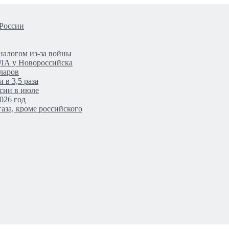
 России
налогом из-за войны
ПЛА у Новороссийска
ларов
 в 3,5 раза
сии в июле
026 год
аза, кроме российского