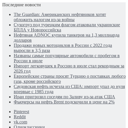
Последние новости
The Guardian: Американских нефтяников хотят
обложить налогом из-за войны
Сухогруз под турецким флагом атаковали украинские
БПЛА у Новороссийска
Нефтяная ADNOC купила танкеров на 1,3 миллиарда
долларов
Продажи новых мотоциклов в России с 2022 года
выросли в 3,5 раза
Названы самые популярные автомобили с пробегом в
России в июле
Импорт легковушек в Россию в июле стал рекордным за
2026 год
Европейские страны просят Турцию о поставках любого
газа, кроме российского
Саудовская нефть исчезла из США: импорт упал до нуля
впервые с 1985 года
Иран пригрозил соседям по Заливу из-за атак США
Фьючерсы на нефть Brent подскочили в цене на 2%
Pinterest
Reddit
vk.com
Одноклассники