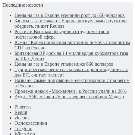
Последние новости
Цены на газ в Европе ускорили рост до 650 долларов
Запасы газа иссякают: Европа рискует замерзнуть или
обеднеть, пишет Reuters
Россия и Вьетнам обсудили сотрудничество в
нефтегазовой сфере
Южная Корея попросила Британию помочь с импортом
СПГ из России
Британская BP добыла 14 миллиардов кубометров газа
на Шах-Дениз
Цены на газ в Европе упали ниже 660 долларов
Турции бессмысленно раскрывать происхождение газа
для ЕС, считает эксперт
Названы самые популярные электромобили с пробегом
в России
Продажи новых «Москвичей» в России упали на 20%
Аудит АЭС «Пакш-2» не завершен, сообщил Мадьяр
Pinterest
Reddit
vk.com
Одноклассники
Telegram
WhatsApp