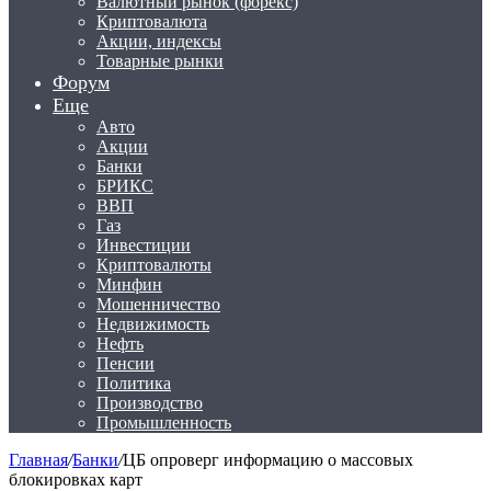
Валютный рынок (форекс)
Криптовалюта
Акции, индексы
Товарные рынки
Форум
Еще
Авто
Акции
Банки
БРИКС
ВВП
Газ
Инвестиции
Криптовалюты
Минфин
Мошенничество
Недвижимость
Нефть
Пенсии
Политика
Производство
Промышленность
Главная
/
Банки
/
ЦБ опроверг информацию о массовых
блокировках карт