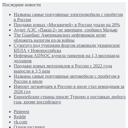
Последние новости
Названы самые популярные электромобили с пробегом
в России
Продажи новых «Москвичей» в России упали на 20%
Аудит АЭС «Пакш-2» не завершен, сообщил Мадьяр
The Guardian: Американских нефтяников хотят
обложить налогом из-за войны
Сухогруз под турецким флагом атаковали украинские
БПЛА у Новороссийска
Нефтяная ADNOC купила танкеров на 1,3 миллиарда
долларов
Продажи новых мотоциклов в России с 2022 года
выросли в 3,5 раза
Названы самые популярные автомобили с пробегом в
России в июле
Импорт легковушек в Россию в июле стал рекордным за
2026 год
Европейские страны просят Турцию о поставках любого
газа, кроме российского
Pinterest
Reddit
vk.com
Одноклассники