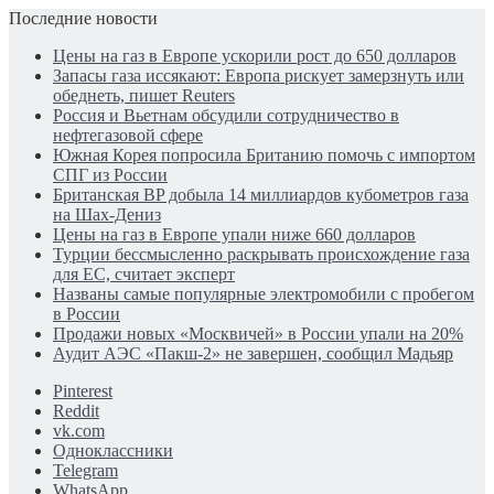
Последние новости
Цены на газ в Европе ускорили рост до 650 долларов
Запасы газа иссякают: Европа рискует замерзнуть или
обеднеть, пишет Reuters
Россия и Вьетнам обсудили сотрудничество в
нефтегазовой сфере
Южная Корея попросила Британию помочь с импортом
СПГ из России
Британская BP добыла 14 миллиардов кубометров газа
на Шах-Дениз
Цены на газ в Европе упали ниже 660 долларов
Турции бессмысленно раскрывать происхождение газа
для ЕС, считает эксперт
Названы самые популярные электромобили с пробегом
в России
Продажи новых «Москвичей» в России упали на 20%
Аудит АЭС «Пакш-2» не завершен, сообщил Мадьяр
Pinterest
Reddit
vk.com
Одноклассники
Telegram
WhatsApp