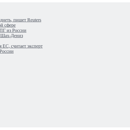
днеть, пишет Reuters
ой сфере
ПГ из России
а Шах-Дениз
 ЕС, считает эксперт
 России