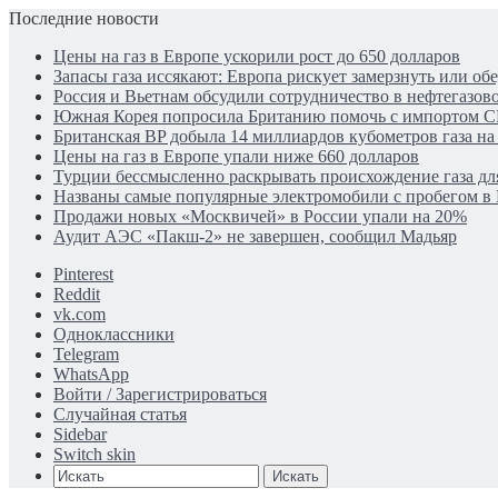
Последние новости
Цены на газ в Европе ускорили рост до 650 долларов
Запасы газа иссякают: Европа рискует замерзнуть или обе
Россия и Вьетнам обсудили сотрудничество в нефтегазов
Южная Корея попросила Британию помочь с импортом С
Британская BP добыла 14 миллиардов кубометров газа н
Цены на газ в Европе упали ниже 660 долларов
Турции бессмысленно раскрывать происхождение газа для
Названы самые популярные электромобили с пробегом в
Продажи новых «Москвичей» в России упали на 20%
Аудит АЭС «Пакш-2» не завершен, сообщил Мадьяр
Pinterest
Reddit
vk.com
Одноклассники
Telegram
WhatsApp
Войти / Зарегистрироваться
Случайная статья
Sidebar
Switch skin
Искать