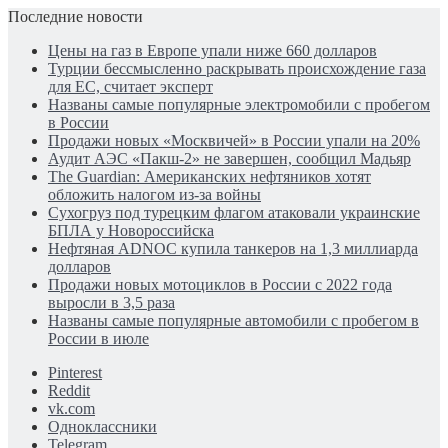
Последние новости
Цены на газ в Европе упали ниже 660 долларов
Турции бессмысленно раскрывать происхождение газа
для ЕС, считает эксперт
Названы самые популярные электромобили с пробегом
в России
Продажи новых «Москвичей» в России упали на 20%
Аудит АЭС «Пакш-2» не завершен, сообщил Мадьяр
The Guardian: Американских нефтяников хотят
обложить налогом из-за войны
Сухогруз под турецким флагом атаковали украинские
БПЛА у Новороссийска
Нефтяная ADNOC купила танкеров на 1,3 миллиарда
долларов
Продажи новых мотоциклов в России с 2022 года
выросли в 3,5 раза
Названы самые популярные автомобили с пробегом в
России в июле
Pinterest
Reddit
vk.com
Одноклассники
Telegram