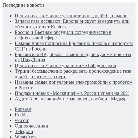
Последние новости
Цены на газ в Европе ускорили рост до 650 долларов
Запасы газа иссякают: Европа рискует замерзнуть или
обеднеть, пишет Reuters
Россия и Вьетнам обсудили сотрудничество в
нефтегазовой сфере
Южная Корея попросила Британию помочь с импортом
СПГ из России
Британская BP добыла 14 миллиардов кубометров газа
на Шах-Дениз
Цены на газ в Европе упали ниже 660 долларов
Турции бессмысленно раскрывать происхождение газа
для ЕС, считает эксперт
Названы самые популярные электромобили с пробегом
в России
Продажи новых «Москвичей» в России упали на 20%
Аудит АЭС «Пакш-2» не завершен, сообщил Мадьяр
Pinterest
Reddit
vk.com
Одноклассники
Telegram
WhatsApp