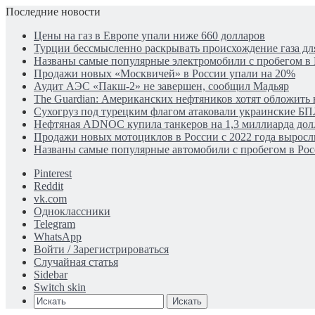
Последние новости
Цены на газ в Европе упали ниже 660 долларов
Турции бессмысленно раскрывать происхождение газа для
Названы самые популярные электромобили с пробегом в
Продажи новых «Москвичей» в России упали на 20%
Аудит АЭС «Пакш-2» не завершен, сообщил Мадьяр
The Guardian: Американских нефтяников хотят обложить 
Сухогруз под турецким флагом атаковали украинские Б
Нефтяная ADNOC купила танкеров на 1,3 миллиарда дол
Продажи новых мотоциклов в России с 2022 года выросли
Названы самые популярные автомобили с пробегом в Рос
Pinterest
Reddit
vk.com
Одноклассники
Telegram
WhatsApp
Войти / Зарегистрироваться
Случайная статья
Sidebar
Switch skin
Искать