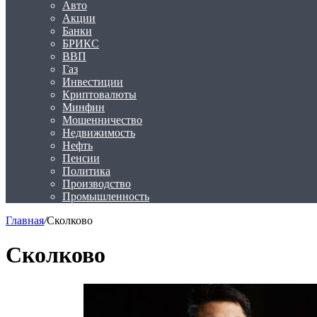
Авто
Акции
Банки
БРИКС
ВВП
Газ
Инвестиции
Криптовалюты
Минфин
Мошенничество
Недвижимость
Нефть
Пенсии
Политика
Производство
Промышленность
Главная
/
Сколково
Сколково