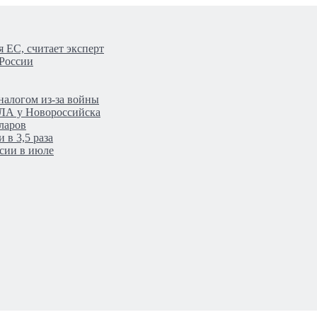
 ЕС, считает эксперт
 России
налогом из-за войны
ПЛА у Новороссийска
ларов
 в 3,5 раза
сии в июле