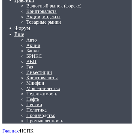
Графики
Валютный рынок (форекс)
Криптовалюта
Акции, индексы
Товарные рынки
Форум
Еще
Авто
Акции
Банки
БРИКС
ВВП
Газ
Инвестиции
Криптовалюты
Минфин
Мошенничество
Недвижимость
Нефть
Пенсии
Политика
Производство
Промышленность
Главная
/
НСПК