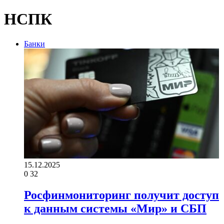
НСПК
Банки
15.12.2025
0
32
Росфинмониторинг получит доступ
к данным системы «Мир» и СБП