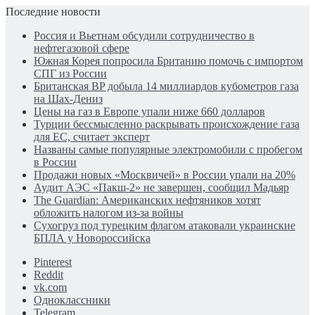
Последние новости
Россия и Вьетнам обсудили сотрудничество в
нефтегазовой сфере
Южная Корея попросила Британию помочь с импортом
СПГ из России
Британская BP добыла 14 миллиардов кубометров газа
на Шах-Дениз
Цены на газ в Европе упали ниже 660 долларов
Турции бессмысленно раскрывать происхождение газа
для ЕС, считает эксперт
Названы самые популярные электромобили с пробегом
в России
Продажи новых «Москвичей» в России упали на 20%
Аудит АЭС «Пакш-2» не завершен, сообщил Мадьяр
The Guardian: Американских нефтяников хотят
обложить налогом из-за войны
Сухогруз под турецким флагом атаковали украинские
БПЛА у Новороссийска
Pinterest
Reddit
vk.com
Одноклассники
Telegram