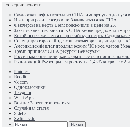
Последние новости
Саудовская нефть исчезла из США: импорт упал до нуля в
Иран пригрозил соседям по Заливу из-за атак США
Фьючерсы на нефть Brent подскочили в цене на 2%
Закат исключительности: в США вновь предложили «пр
Китай пересаживается на российскую нефть: Саудовская 
Совет директоров «Яндекса» рекомендовал дивиденды в 
Американский штат продлил режим ЧС из-за ударов Укр
Трамп приписал США ресурсы Венесуэлы
Россиянам объяснили, как забрать все пенсионные накопл
Рынок акций РФ открылся ростом на 1,43% впервые с 2 
Pinterest
Reddit
vk.com
Одноклассники
Telegram
WhatsApp
Войти / Зарегистрироваться
Случайная статья
Sidebar
Switch skin
Искать