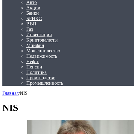
Авто
Акции
Банки
БРИКС
ВВП
Газ
Инвестиции
Криптовалюты
Минфин
Мошенничество
Недвижимость
Нефть
Пенсии
Политика
Производство
Промышленность
Главная
/
NIS
NIS