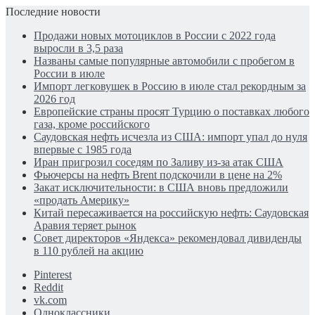
Последние новости
Продажи новых мотоциклов в России с 2022 года
выросли в 3,5 раза
Названы самые популярные автомобили с пробегом в
России в июле
Импорт легковушек в Россию в июле стал рекордным за
2026 год
Европейские страны просят Турцию о поставках любого
газа, кроме российского
Саудовская нефть исчезла из США: импорт упал до нуля
впервые с 1985 года
Иран пригрозил соседям по Заливу из-за атак США
Фьючерсы на нефть Brent подскочили в цене на 2%
Закат исключительности: в США вновь предложили
«продать Америку»
Китай пересаживается на российскую нефть: Саудовская
Аравия теряет рынок
Совет директоров «Яндекса» рекомендовал дивиденды
в 110 рублей на акцию
Pinterest
Reddit
vk.com
Одноклассники