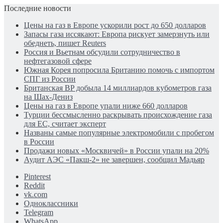
Последние новости
Цены на газ в Европе ускорили рост до 650 долларов
Запасы газа иссякают: Европа рискует замерзнуть или
обеднеть, пишет Reuters
Россия и Вьетнам обсудили сотрудничество в
нефтегазовой сфере
Южная Корея попросила Британию помочь с импортом
СПГ из России
Британская BP добыла 14 миллиардов кубометров газа
на Шах-Дениз
Цены на газ в Европе упали ниже 660 долларов
Турции бессмысленно раскрывать происхождение газа
для ЕС, считает эксперт
Названы самые популярные электромобили с пробегом
в России
Продажи новых «Москвичей» в России упали на 20%
Аудит АЭС «Пакш-2» не завершен, сообщил Мадьяр
Pinterest
Reddit
vk.com
Одноклассники
Telegram
WhatsApp