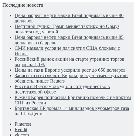
Последние новости
Цена барреля нефти марки Brent поднялась выше 86
долларов
Нефтяной тупик: Трамп меняет тактику, но Ормуз
остается под угрозой
Цена барреля нефти марки Brent поднялась выше 85
долларов за баррель
СМИ назвали условие для снятия США блокады с
Ирана
Российский рынок акций на старте утренних торгов
вырос на 1,1%
Цены на газ в Европе ускорили рост до 650 долларов
Запасы газа иссякают: Европа рискует замерзнуть или
обеднеть, пишет Reuters
Россия и Вьетнам обсудили сотрудничество в
нефтегазовой сфере
Южная Корея попросила Британию помочь с импортом
СПГ из России
Британская BP добыла 14 миллиардов кубометров газа
на Шах-Дениз
Pinterest
Reddit
vk.com