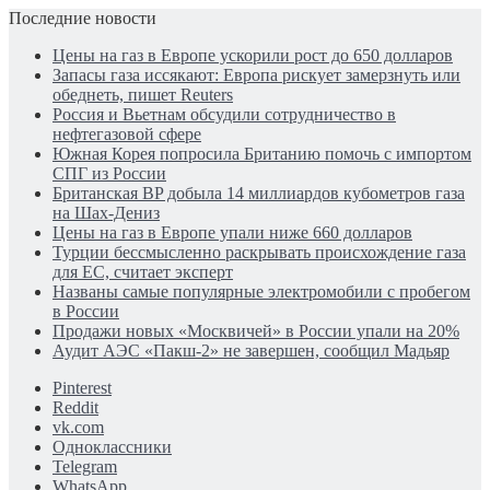
Последние новости
Цены на газ в Европе ускорили рост до 650 долларов
Запасы газа иссякают: Европа рискует замерзнуть или
обеднеть, пишет Reuters
Россия и Вьетнам обсудили сотрудничество в
нефтегазовой сфере
Южная Корея попросила Британию помочь с импортом
СПГ из России
Британская BP добыла 14 миллиардов кубометров газа
на Шах-Дениз
Цены на газ в Европе упали ниже 660 долларов
Турции бессмысленно раскрывать происхождение газа
для ЕС, считает эксперт
Названы самые популярные электромобили с пробегом
в России
Продажи новых «Москвичей» в России упали на 20%
Аудит АЭС «Пакш-2» не завершен, сообщил Мадьяр
Pinterest
Reddit
vk.com
Одноклассники
Telegram
WhatsApp