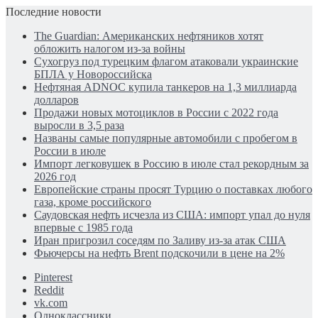
Последние новости
The Guardian: Американских нефтяников хотят
обложить налогом из-за войны
Сухогруз под турецким флагом атаковали украинские
БПЛА у Новороссийска
Нефтяная ADNOC купила танкеров на 1,3 миллиарда
долларов
Продажи новых мотоциклов в России с 2022 года
выросли в 3,5 раза
Названы самые популярные автомобили с пробегом в
России в июле
Импорт легковушек в Россию в июле стал рекордным за
2026 год
Европейские страны просят Турцию о поставках любого
газа, кроме российского
Саудовская нефть исчезла из США: импорт упал до нуля
впервые с 1985 года
Иран пригрозил соседям по Заливу из-за атак США
Фьючерсы на нефть Brent подскочили в цене на 2%
Pinterest
Reddit
vk.com
Одноклассники