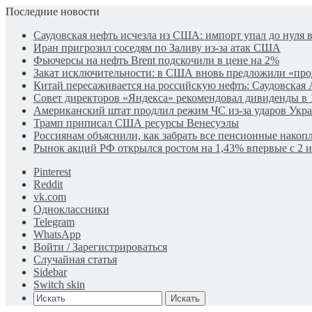
Последние новости
Саудовская нефть исчезла из США: импорт упал до нуля в
Иран пригрозил соседям по Заливу из-за атак США
Фьючерсы на нефть Brent подскочили в цене на 2%
Закат исключительности: в США вновь предложили «пр
Китай пересаживается на российскую нефть: Саудовская 
Совет директоров «Яндекса» рекомендовал дивиденды в 
Американский штат продлил режим ЧС из-за ударов Укр
Трамп приписал США ресурсы Венесуэлы
Россиянам объяснили, как забрать все пенсионные накопл
Рынок акций РФ открылся ростом на 1,43% впервые с 2 
Pinterest
Reddit
vk.com
Одноклассники
Telegram
WhatsApp
Войти / Зарегистрироваться
Случайная статья
Sidebar
Switch skin
Искать