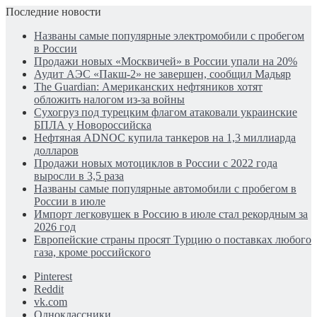
Последние новости
Названы самые популярные электромобили с пробегом
в России
Продажи новых «Москвичей» в России упали на 20%
Аудит АЭС «Пакш-2» не завершен, сообщил Мадьяр
The Guardian: Американских нефтяников хотят
обложить налогом из-за войны
Сухогруз под турецким флагом атаковали украинские
БПЛА у Новороссийска
Нефтяная ADNOC купила танкеров на 1,3 миллиарда
долларов
Продажи новых мотоциклов в России с 2022 года
выросли в 3,5 раза
Названы самые популярные автомобили с пробегом в
России в июле
Импорт легковушек в Россию в июле стал рекордным за
2026 год
Европейские страны просят Турцию о поставках любого
газа, кроме российского
Pinterest
Reddit
vk.com
Одноклассники